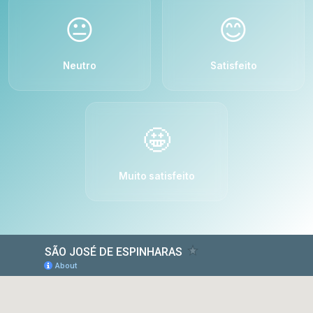
😐
😊
Neutro
Satisfeito
🤩
Muito satisfeito